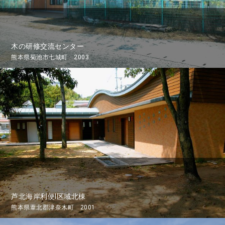
木の研修交流センター
熊本県菊池市七城町 2003
芦北海岸利便I区域北棟
熊本県葦北郡津奈木町 2001